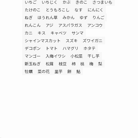
いちご
いちじく
かぶ
きのこ
さつまいも
たけのこ
とうもろこし
なす
にんにく
ねぎ
ほうれん草
みかん
ゆず
りんご
れんこん
アジ
アスパラガス
アンコウ
カニ
キス
キャベツ
サンマ
シャインマスカット
スズキ
ズワイガニ
デコポン
トマト
ハマグリ
ホタテ
マンゴー
入梅イワシ
小松菜
干し芋
新玉ねぎ
松茸
枝豆
柿
桃
梅
梨
牡蠣
菜の花
里芋
餅
鮎