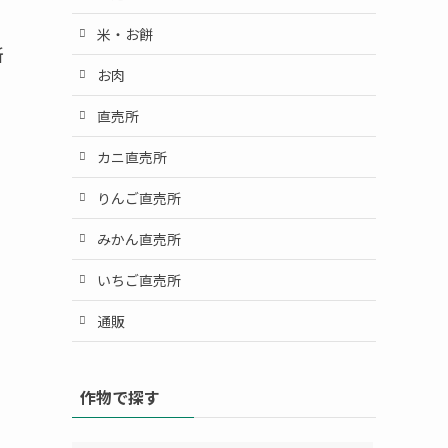
米・お餅
所
お肉
直売所
カニ直売所
りんご直売所
みかん直売所
いちご直売所
通販
作物で探す