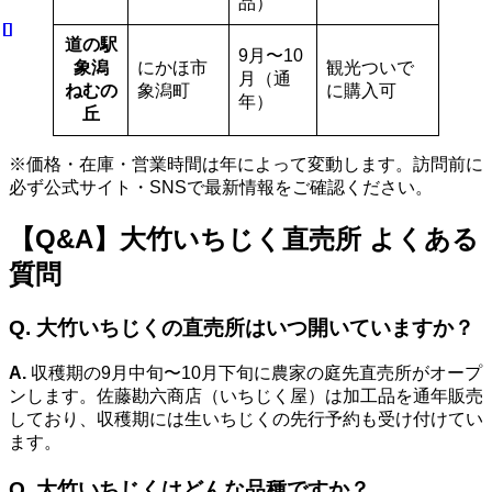
品）
道の駅
9月〜10
象潟
にかほ市
観光ついで
月（通
ねむの
象潟町
に購入可
年）
丘
※価格・在庫・営業時間は年によって変動します。訪問前に
必ず公式サイト・SNSで最新情報をご確認ください。
【Q&A】大竹いちじく直売所 よくある
質問
Q. 大竹いちじくの直売所はいつ開いていますか？
A.
収穫期の9月中旬〜10月下旬に農家の庭先直売所がオープ
ンします。佐藤勘六商店（いちじく屋）は加工品を通年販売
しており、収穫期には生いちじくの先行予約も受け付けてい
ます。
Q. 大竹いちじくはどんな品種ですか？