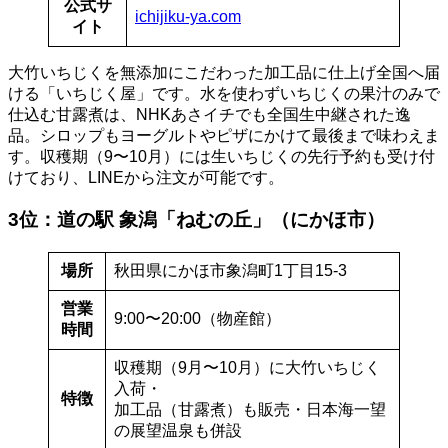
公式サ
ichijiku-ya.com
イト
大竹いちじくを無添加にこだわった加工品に仕上げ全国へ届
ける「いちじく屋」です。水を使わずいちじくの果汁のみで
仕込む甘露煮は、NHKあさイチでも全国生中継された逸
品。シロップもヨーグルトやピザにかけて最後まで味わえま
す。収穫期（9〜10月）には生いちじくの先行予約も受け付
けており、LINEから注文が可能です。
3位：道の駅 象潟「ねむの丘」（にかほ市）
場所
秋田県にかほ市象潟町1丁目15-3
営業
9:00〜20:00（物産館）
時間
収穫期（9月〜10月）に大竹いちじく
入荷・
特徴
加工品（甘露煮）も販売・日本海一望
の展望温泉も併設