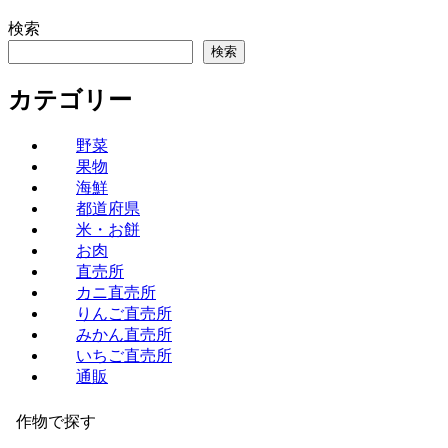
検索
検索
カテゴリー
野菜
果物
海鮮
都道府県
米・お餅
お肉
直売所
カニ直売所
りんご直売所
みかん直売所
いちご直売所
通販
作物で探す