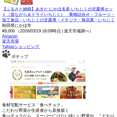
【ふるさと納税】あきた にかほ名産 いちじくの甘露煮セッ
ト（昔ながら＆ドライいちじく） 果物詰合せ・フルーツ・
加工食品・いちじくの甘露煮・イチジク・無花果・いちじく
秋田県にかほ市
¥8,000
（2026/03/19 16:09時点 | 楽天市場調べ）
Amazon
楽天市場
Yahooショッピング
ポチップ
食材宅配サービス「食べチョク」
こだわり野菜が生産者から直接届く
食べチョクなら、スーパーにはない珍しい野菜や、こだわり