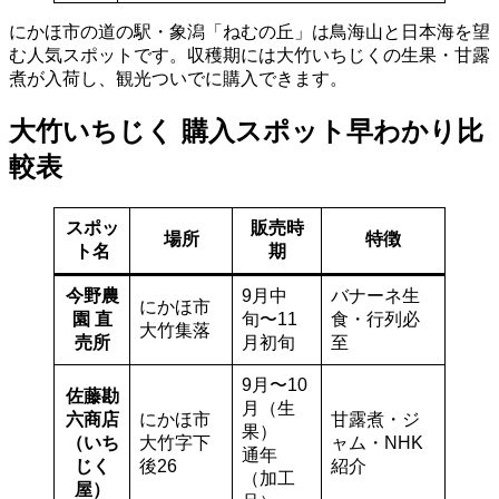
にかほ市の道の駅・象潟「ねむの丘」は鳥海山と日本海を望
む人気スポットです。収穫期には大竹いちじくの生果・甘露
煮が入荷し、観光ついでに購入できます。
大竹いちじく 購入スポット早わかり比
較表
スポッ
販売時
場所
特徴
ト名
期
今野農
9月中
バナーネ生
にかほ市
園 直
旬〜11
食・行列必
大竹集落
売所
月初旬
至
9月〜10
佐藤勘
月（生
六商店
にかほ市
甘露煮・ジ
果）
（いち
大竹字下
ャム・NHK
通年
じく
後26
紹介
（加工
屋）