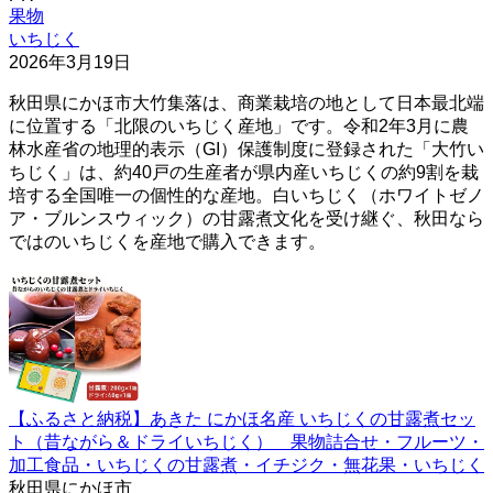
果物
いちじく
2026年3月19日
秋田県にかほ市大竹集落は、商業栽培の地として日本最北端
に位置する「北限のいちじく産地」です。令和2年3月に農
林水産省の地理的表示（GI）保護制度に登録された「大竹い
ちじく」は、約40戸の生産者が県内産いちじくの約9割を栽
培する全国唯一の個性的な産地。白いちじく（ホワイトゼノ
ア・ブルンスウィック）の甘露煮文化を受け継ぐ、秋田なら
ではのいちじくを産地で購入できます。
【ふるさと納税】あきた にかほ名産 いちじくの甘露煮セッ
ト（昔ながら＆ドライいちじく） 果物詰合せ・フルーツ・
加工食品・いちじくの甘露煮・イチジク・無花果・いちじく
秋田県にかほ市