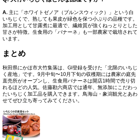
A.
主に「ホワイトゼノア（ブルンスウィック）」という白
いちじくで、熟しても果皮が緑色を保つ小ぶりの品種です。
加工用として甘露煮に最適で、繊維質が強くねっとりとした
甘さが特徴。生食用の「バナーネ」も一部農家で栽培されて
います。
まとめ
秋田県にかほ市大竹集落は、GI登録を受けた「北限のいちじ
く産地」です。9月中旬〜10月下旬の収穫期には農家の庭先
直売所がオープンし、生食用バナーネは開店1時間で売り切
れるほどの人気。佐藤勘六商店では通年、無添加にこだわっ
たいちじく加工品を購入できます。鳥海山・象潟観光とあわ
せてぜひ立ち寄ってみてください。