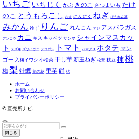
いちご
いちじく
たけ
きのこ
かぶ
さつまいも
とうもろこし
ねぎ
のこ
にんにく
なす
ほうれん草
りんご
みかん
アスパラガス
れんこん
ゆず
アジ
カニ
シャインマスカッ
キス
キャベツ
サンマ
アンコウ
トマト
ホタテ
ト
マン
スズキ
ズワイガニ
デコポン
ハマグリ
桃
柿
干し芋
ゴー
新玉ねぎ
入梅イワシ
小松菜
枝豆
松茸
梨
餅
牡蠣
里芋
梅
菜の花
鮎
ホーム
お問い合わせ
プライバシーポリシー
©
直売所ナビ.
閉じる