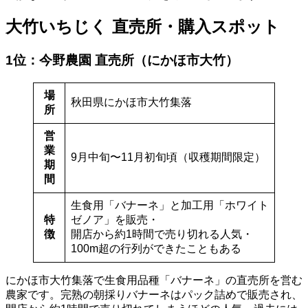
大竹いちじく 直売所・購入スポット
1位：今野農園 直売所（にかほ市大竹）
場
秋田県にかほ市大竹集落
所
営
業
9月中旬〜11月初旬頃（収穫期間限定）
期
間
生食用「バナーネ」と加工用「ホワイト
特
ゼノア」を販売・
徴
開店から約1時間で売り切れる人気・
100m超の行列ができたこともある
にかほ市大竹集落で生食用品種「バナーネ」の直売所を営む
農家です。完熟の朝採りバナーネはパック詰めで販売され、