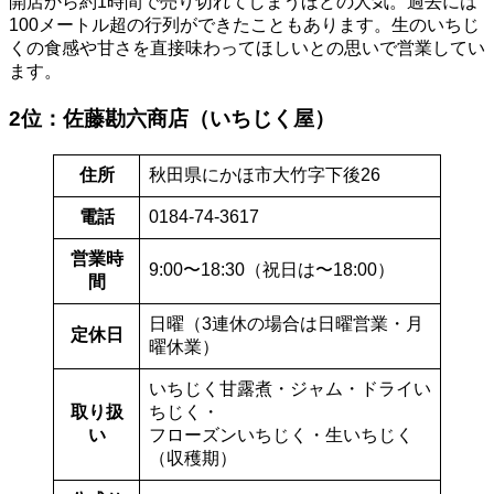
開店から約1時間で売り切れてしまうほどの人気。過去には
100メートル超の行列ができたこともあります。生のいちじ
くの食感や甘さを直接味わってほしいとの思いで営業してい
ます。
2位：佐藤勘六商店（いちじく屋）
住所
秋田県にかほ市大竹字下後26
電話
0184-74-3617
営業時
9:00〜18:30（祝日は〜18:00）
間
日曜（3連休の場合は日曜営業・月
定休日
曜休業）
いちじく甘露煮・ジャム・ドライい
取り扱
ちじく・
い
フローズンいちじく・生いちじく
（収穫期）