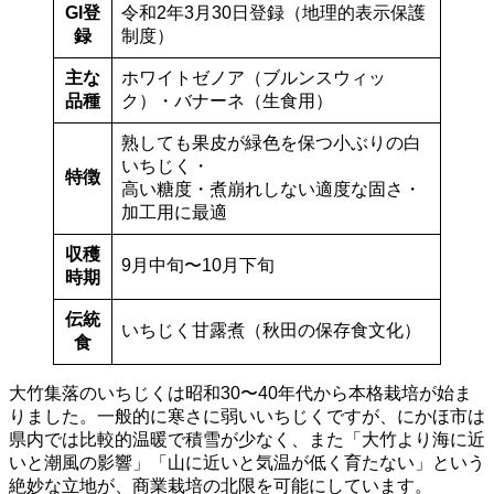
GI登
令和2年3月30日登録（地理的表示保護
録
制度）
主な
ホワイトゼノア（ブルンスウィッ
品種
ク）・バナーネ（生食用）
熟しても果皮が緑色を保つ小ぶりの白
いちじく・
特徴
高い糖度・煮崩れしない適度な固さ・
加工用に最適
収穫
9月中旬〜10月下旬
時期
伝統
いちじく甘露煮（秋田の保存食文化）
食
大竹集落のいちじくは昭和30〜40年代から本格栽培が始ま
りました。一般的に寒さに弱いいちじくですが、にかほ市は
県内では比較的温暖で積雪が少なく、また「大竹より海に近
いと潮風の影響」「山に近いと気温が低く育たない」という
絶妙な立地が、商業栽培の北限を可能にしています。