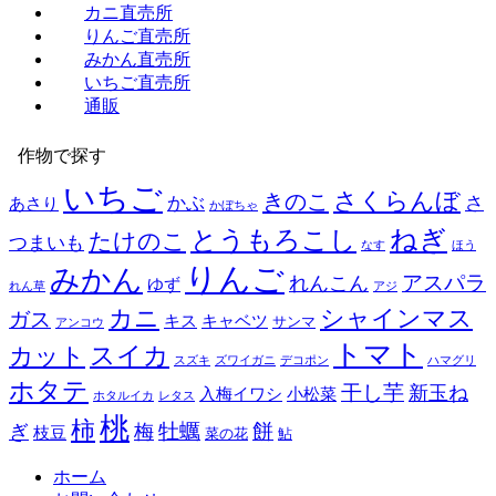
カニ直売所
りんご直売所
みかん直売所
いちご直売所
通販
作物で探す
いちご
さくらんぼ
きのこ
かぶ
さ
あさり
かぼちゃ
とうもろこし
ねぎ
たけのこ
つまいも
なす
ほう
りんご
みかん
アスパラ
れんこん
ゆず
れん草
アジ
カニ
シャインマス
ガス
キス
キャベツ
サンマ
アンコウ
トマト
スイカ
カット
スズキ
ズワイガニ
デコポン
ハマグリ
ホタテ
干し芋
新玉ね
入梅イワシ
小松菜
ホタルイカ
レタス
桃
柿
餅
牡蠣
ぎ
梅
枝豆
菜の花
鮎
ホーム