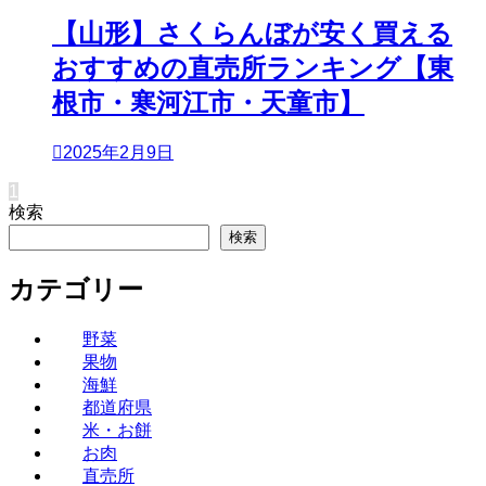
【山形】さくらんぼが安く買える
おすすめの直売所ランキング【東
根市・寒河江市・天童市】
2025年2月9日
1
検索
検索
カテゴリー
野菜
果物
海鮮
都道府県
米・お餅
お肉
直売所