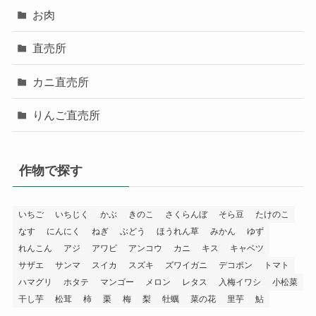
お肉
直売所
カニ直売所
りんご直売所
作物で探す
いちご
いちじく
かぶ
きのこ
さくらんぼ
そら豆
たけのこ
なす
にんにく
ねぎ
ぶどう
ほうれん草
みかん
ゆず
れんこん
アジ
アワビ
アンコウ
カニ
キス
キャベツ
サザエ
サンマ
スイカ
スズキ
ズワイガニ
デコポン
トマト
ハマグリ
ホタテ
マンゴー
メロン
レタス
入梅イワシ
小松菜
干し芋
松茸
柿
栗
梅
梨
牡蠣
菜の花
里芋
鮎