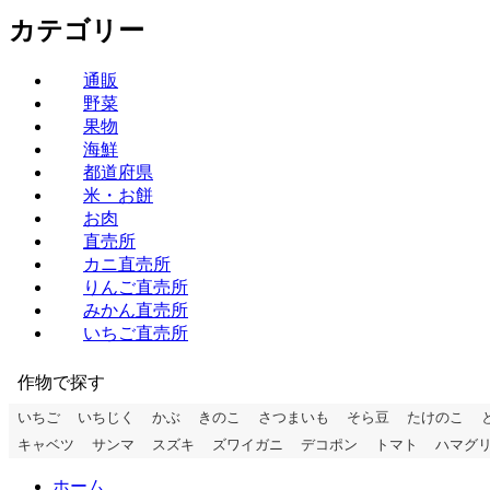
カテゴリー
通販
野菜
果物
海鮮
都道府県
米・お餅
お肉
直売所
カニ直売所
りんご直売所
みかん直売所
いちご直売所
作物で探す
いちご
いちじく
かぶ
きのこ
さつまいも
そら豆
たけのこ
キャベツ
サンマ
スズキ
ズワイガニ
デコポン
トマト
ハマグ
ホーム