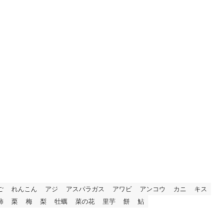
ご
れんこん
アジ
アスパラガス
アワビ
アンコウ
カニ
キス
柿
栗
梅
梨
牡蠣
菜の花
里芋
餅
鮎