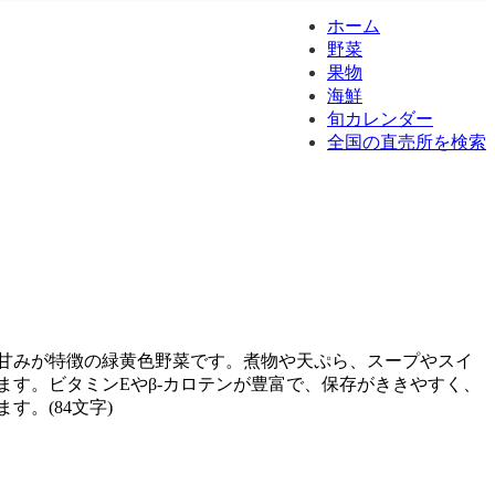
ホーム
野菜
果物
海鮮
旬カレンダー
全国の直売所を検索
甘みが特徴の緑黄色野菜です。煮物や天ぷら、スープやスイ
ます。ビタミンEやβ-カロテンが豊富で、保存がききやすく、
す。(84文字)