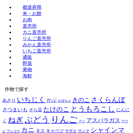
都道府県
米・お餅
お肉
直売所
カニ直売所
りんご直売所
みかん直売所
いちご直売所
通販
野菜
果物
海鮮
作物で探す
いちじく
さくらんぼ
きのこ
かぶ
あさり
かぼちゃ
とうもろこし
たけのこ
さつまいも
そら豆
にんに
りんご
ぶどう
ねぎ
アスパラガス
く
アジ
アワ
カニ
シャインマ
キス
キャベツ
サザエ
サンマ
ビ
アンコウ