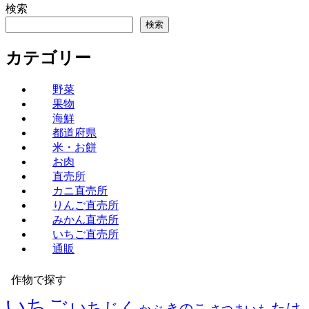
検索
検索
カテゴリー
野菜
果物
海鮮
都道府県
米・お餅
お肉
直売所
カニ直売所
りんご直売所
みかん直売所
いちご直売所
通販
作物で探す
いちご
いちじく
たけ
きのこ