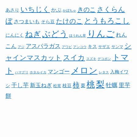
いちじく
さくらん
きのこ
かぶ
あさり
かぼちゃ
とうもろこし
ぼ
たけのこ
さつまいも
そら豆
りんご
ぶどう
ねぎ
れん
にんにく
ほうれん草
シ
アスパラガス
こん
キス
サザエ
サンマ
アジ
アワビ
アンコウ
トマ
スイカ
ャインマスカット
スズキ
デコポン
メロン
ト
マンゴー
入梅イワ
ハマグリ
ホタルイカ
レタス
梨
桃
柿
干し芋
牡蠣
里芋
新玉ねぎ
シ
枝豆
栗
松茸
餅