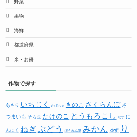
野菜
果物
海鮮
都道府県
米・お餅
作物で探す
いちじく
さくらんぼ
きのこ
さ
あさり
かぼちゃ
とうもろこし
たけのこ
つまいも
そら豆
に
なす
り
みかん
ぶどう
ねぎ
んにく
ゆず
ほうれん草