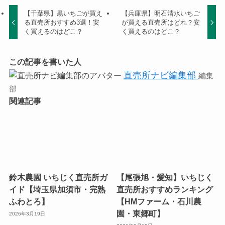
【千葉県】黒いちごが買え
【兵庫県】明石清水いちご
る直売所おすすめ3選！安
が買える直売所はどれ？安
く買えるのはどこ？
く買えるのはどこ？
この記事を書いた人
直売所ナビ編集部
編集
部
関連記事
鈴木農園 いちじく直売所ガ
【尾張旭・愛知】いちじく
イド【埼玉県加須市・完熟
直売所おすすめランキング
ふわとろ】
【HMファーム・石川農
園・東郷町】
2026年3月19日