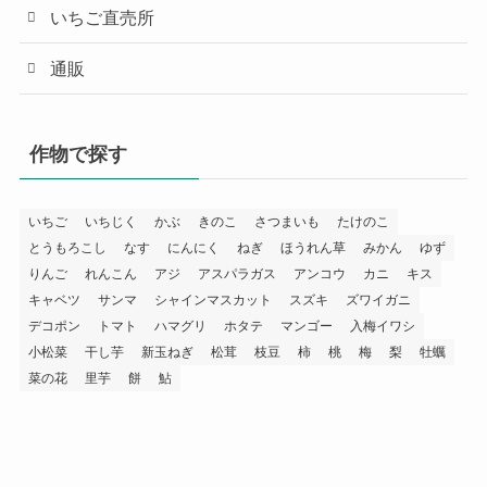
いちご直売所
通販
作物で探す
いちご
いちじく
かぶ
きのこ
さつまいも
たけのこ
とうもろこし
なす
にんにく
ねぎ
ほうれん草
みかん
ゆず
りんご
れんこん
アジ
アスパラガス
アンコウ
カニ
キス
キャベツ
サンマ
シャインマスカット
スズキ
ズワイガニ
デコポン
トマト
ハマグリ
ホタテ
マンゴー
入梅イワシ
小松菜
干し芋
新玉ねぎ
松茸
枝豆
柿
桃
梅
梨
牡蠣
菜の花
里芋
餅
鮎