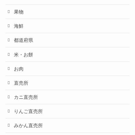
果物
海鮮
都道府県
米・お餅
お肉
直売所
カニ直売所
りんご直売所
みかん直売所