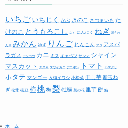
いちご
いちじく
た
きのこ
かぶ
さつまいも
とうもろこし
ねぎ
けのこ
にんにく
なす
ほうれ
りんご
みかん
アスパ
れんこん
ゆず
ん草
アジ
カニ
シャイン
ラガス
キス
キャベツ
サンマ
アンコウ
トマト
マスカット
スズキ
ズワイガニ
デコポン
ハマグリ
ホタテ
干し芋
マンゴー
新玉ね
入梅イワシ
小松菜
梨
桃
柿
餅
牡蠣
里芋
ぎ
梅
枝豆
松茸
菜の花
鮎
ホーム