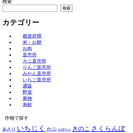
検索
検索
カテゴリー
都道府県
米・お餅
お肉
直売所
カニ直売所
りんご直売所
みかん直売所
いちご直売所
通販
野菜
果物
海鮮
作物で探す
いちじく
さくらんぼ
きのこ
かぶ
あさり
かぼちゃ