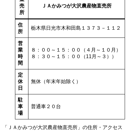
売
ＪＡかみつが大沢農産物直売所
所
住
栃木県日光市木和田島１３７３－１１２
所
営
業
８：００～１５：００（４月～１０月）
時
８：３０～１５：００（11月～３））
間
定
休
無休（年末年始除く）
日
駐
車
普通車２０台
場
「ＪＡかみつが大沢農産物直売所」の住所・アクセス