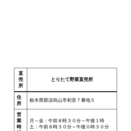
直
売
とりたて野菜直売所
所
住
栃木県那須烏山市初音７番地５
所
営
業
月～金：午前８時３０分～午後１時
時
土：午前８時３０分～午後０時３０分