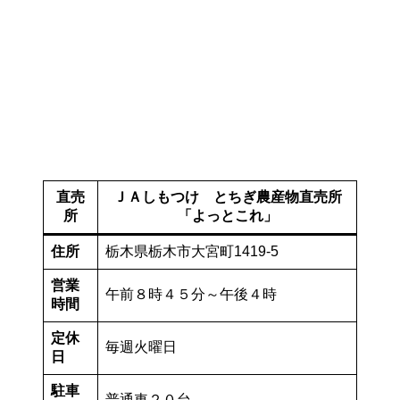
直売
ＪＡしもつけ とちぎ農産物直売所
所
「よっとこれ」
住所
栃木県栃木市大宮町1419-5
営業
午前８時４５分～午後４時
時間
定休
毎週火曜日
日
駐車
普通車２０台