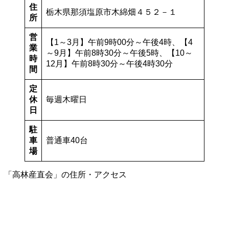
住
栃木県那須塩原市木綿畑４５２－１
所
営
【1～3月】午前9時00分～午後4時、【4
業
～9月】午前8時30分～午後5時、【10～
時
12月】午前8時30分～午後4時30分
間
定
休
毎週木曜日
日
駐
車
普通車40台
場
「高林産直会」の住所・アクセス