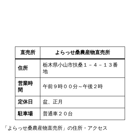
直売所
よらっせ桑農産物直売所
栃木県小山市扶桑１－４－１３番
住所
地
営業時
午前９時００分～午後２時
間
定休日
盆、正月
駐車場
普通車２０台
「よらっせ桑農産物直売所」の住所・アクセス