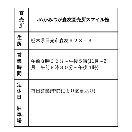
直
売
JAかみつが森友直売所スマイル館
所
住
栃木県日光市森友９２３－３
所
営
業
午前８時３０分～午後５時(11月～2
時
月：午前８時３０分～午後４時)
間
定
休
毎日営業(季節により変更あり)
日
駐
車
-
場