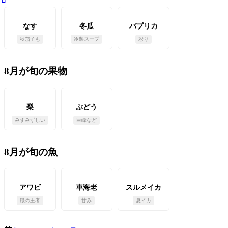
なす
冬瓜
パプリカ
秋茄子も
冷製スープ
彩り
8月が旬の果物
梨
ぶどう
みずみずしい
巨峰など
8月が旬の魚
アワビ
車海老
スルメイカ
磯の王者
甘み
夏イカ