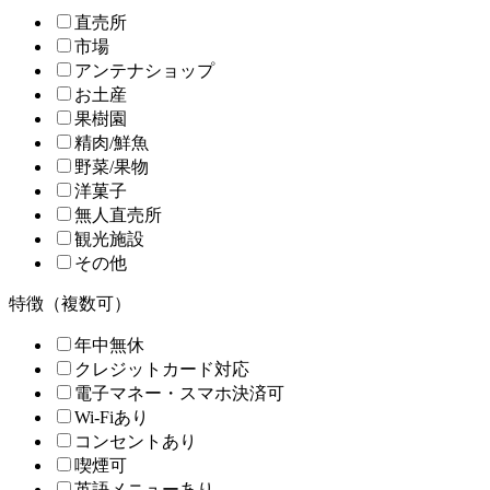
直売所
市場
アンテナショップ
お土産
果樹園
精肉/鮮魚
野菜/果物
洋菓子
無人直売所
観光施設
その他
特徴（複数可）
年中無休
クレジットカード対応
電子マネー・スマホ決済可
Wi-Fiあり
コンセントあり
喫煙可
英語メニューあり