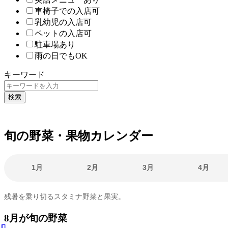
車椅子での入店可
乳幼児の入店可
ペットの入店可
駐車場あり
雨の日でもOK
キーワード
検索
旬の野菜・果物カレンダー
1月
2月
3月
4月
残暑を乗り切るスタミナ野菜と果実。
8月が旬の野菜