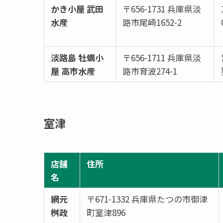
かき小屋 武田
〒656-1731 兵庫県淡
水産
路市尾崎1652-2
淡路島 牡蠣小
〒656-1711 兵庫県淡
屋 高市水産
路市育波274-1
室津
店舗
住所
名
網元
〒671-1332 兵庫県たつの市御津
桝政
町室津896