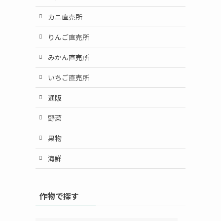
カニ直売所
りんご直売所
みかん直売所
いちご直売所
通販
野菜
果物
海鮮
作物で探す