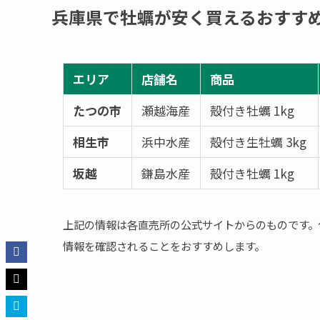
兵庫県で牡蠣が安く買えるおすす
エリア
店舗名
商品
たつの市
瀬越海産
殻付き牡蠣 1kg
相生市
浜中水産
殻付き生牡蠣 3kg
坂越
鎌島水産
殻付き牡蠣 1kg
上記の情報は各直売所の公式サイトからのものです。
情報を確認されることをおすすめします。