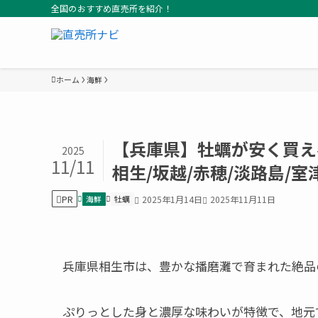
全国のおすすめ直売所を紹介！
ホーム
海鮮
【兵庫県】牡蠣が安く買え
2025
11/11
相生/坂越/赤穂/淡路島/室
PR
海鮮
牡蠣
2025年1月14日
2025年11月11日
兵庫県相生市は、豊かな播磨灘で育まれた絶品
ぷりっとした身と濃厚な味わいが特徴で、地元