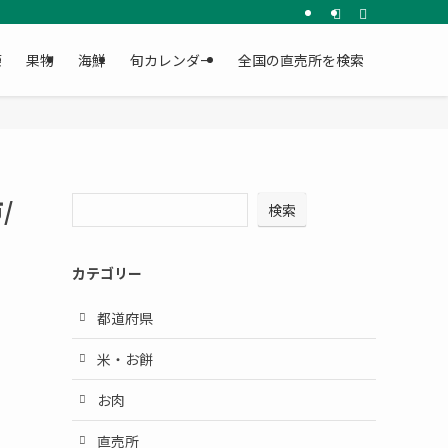
菜
果物
海鮮
旬カレンダー
全国の直売所を検索
/
検索
カテゴリー
都道府県
米・お餅
お肉
直売所