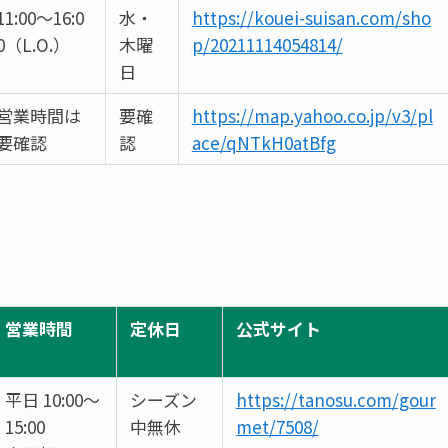
11:00～16:0
水・
https://kouei-suisan.com/sho
0（L.O.）
木曜
p/20211114054814/
日
営業時間は
要確
https://map.yahoo.co.jp/v3/pl
要確認
認
ace/qNTkH0atBfg
営業時間
定休日
公式サイト
平日 10:00～
シーズン
https://tanosu.com/gour
15:00
中無休
met/7508/