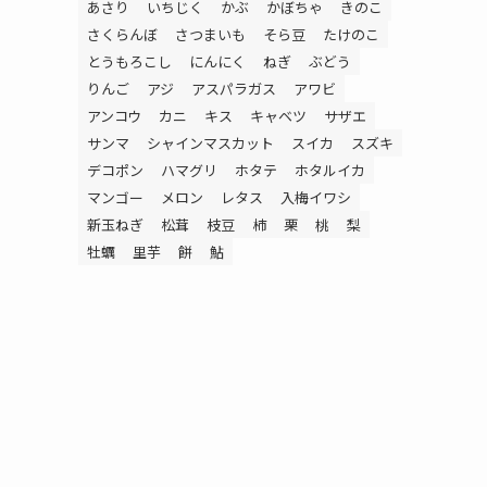
あさり
いちじく
かぶ
かぼちゃ
きのこ
さくらんぼ
さつまいも
そら豆
たけのこ
とうもろこし
にんにく
ねぎ
ぶどう
りんご
アジ
アスパラガス
アワビ
アンコウ
カニ
キス
キャベツ
サザエ
サンマ
シャインマスカット
スイカ
スズキ
デコポン
ハマグリ
ホタテ
ホタルイカ
マンゴー
メロン
レタス
入梅イワシ
新玉ねぎ
松茸
枝豆
柿
栗
桃
梨
牡蠣
里芋
餅
鮎