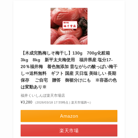
【木成完熟梅しそ梅干し】130g 700g化粧箱
3kg 8kg 新平太夫梅使用 福井県産 塩分17-
20％福井梅 着色無添加 昔ながらの酸っぱい梅干
し⇒送料無料 ギフト 国産 天日塩 美味しい 長期
保存 ご自宅 贈答 御裾分けにも ※容器の色
は変動あり※
福井くいしんぼ楽天市場店
¥3,280
（2026/03/18 17:55時点 | 楽天市場調べ）
Amazon
楽天市場