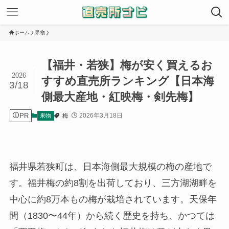
ホーム
果物
【福井・若狭】梅が安く買えるお
2026
すすめ直売所ランキング【日本海
3/18
側最大産地・紅映梅・剣先梅】
PR
2026年3月18日
果物
梅
福井県若狭町は、日本海側最大規模の梅の産地で
す。福井梅の約8割を出荷しており、三方湖湖畔を
中心に約8万本もの梅が栽培されています。天保年
間（1830〜44年）から続く歴史を持ち、かつては