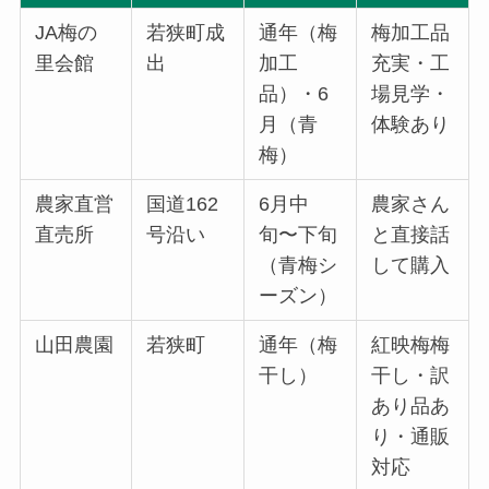
JA梅の
若狭町成
通年（梅
梅加工品
里会館
出
加工
充実・工
品）・6
場見学・
月（青
体験あり
梅）
農家直営
国道162
6月中
農家さん
直売所
号沿い
旬〜下旬
と直接話
（青梅シ
して購入
ーズン）
山田農園
若狭町
通年（梅
紅映梅梅
干し）
干し・訳
あり品あ
り・通販
対応