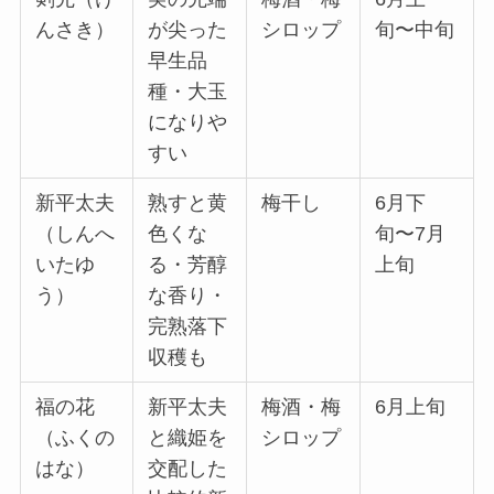
んさき）
が尖った
シロップ
旬〜中旬
早生品
種・大玉
になりや
すい
新平太夫
熟すと黄
梅干し
6月下
（しんへ
色くな
旬〜7月
いたゆ
る・芳醇
上旬
う）
な香り・
完熟落下
収穫も
福の花
新平太夫
梅酒・梅
6月上旬
（ふくの
と織姫を
シロップ
はな）
交配した