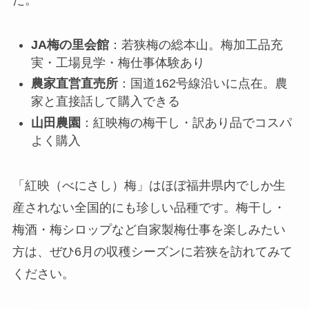
た。
JA梅の里会館
：若狭梅の総本山。梅加工品充
実・工場見学・梅仕事体験あり
農家直営直売所
：国道162号線沿いに点在。農
家と直接話して購入できる
山田農園
：紅映梅の梅干し・訳あり品でコスパ
よく購入
「紅映（べにさし）梅」はほぼ福井県内でしか生
産されない全国的にも珍しい品種です。梅干し・
梅酒・梅シロップなど自家製梅仕事を楽しみたい
方は、ぜひ6月の収穫シーズンに若狭を訪れてみて
ください。