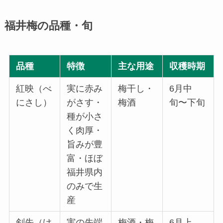
福井梅の品種・旬
品種
特徴
主な用途
収穫時期
紅映（べ
実に赤み
梅干し・
6月中
にさし）
がさす・
梅酒
旬〜下旬
種が小さ
く肉厚・
旨みが豊
富・ほぼ
福井県内
のみで生
産
剣先（け
実の先端
梅酒・梅
6月上