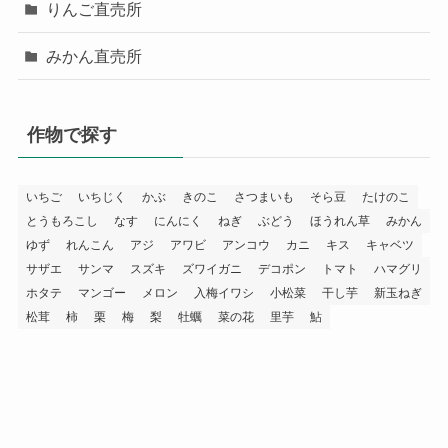
りんご直売所
みかん直売所
作物で探す
いちご
いちじく
かぶ
きのこ
さつまいも
そら豆
たけのこ
とうもろこし
なす
にんにく
ねぎ
ぶどう
ほうれん草
みかん
ゆず
れんこん
アジ
アワビ
アンコウ
カニ
キス
キャベツ
サザエ
サンマ
スズキ
ズワイガニ
デコポン
トマト
ハマグリ
ホタテ
マンゴー
メロン
入梅イワシ
小松菜
干し芋
新玉ねぎ
松茸
柿
栗
梅
梨
牡蠣
菜の花
里芋
鮎