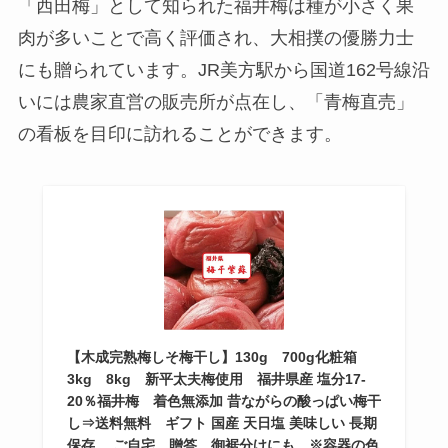
「西田梅」として知られた福井梅は種が小さく果
肉が多いことで高く評価され、大相撲の優勝力士
にも贈られています。JR美方駅から国道162号線沿
いには農家直営の販売所が点在し、「青梅直売」
の看板を目印に訪れることができます。
【木成完熟梅しそ梅干し】130g 700g化粧箱
3kg 8kg 新平太夫梅使用 福井県産 塩分17-
20％福井梅 着色無添加 昔ながらの酸っぱい梅干
し⇒送料無料 ギフト 国産 天日塩 美味しい 長期
保存 ご自宅 贈答 御裾分けにも ※容器の色