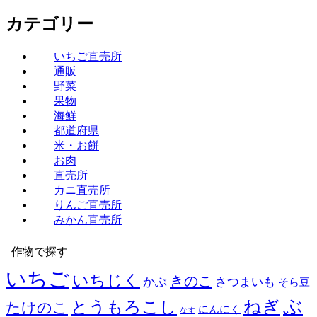
カテゴリー
いちご直売所
通販
野菜
果物
海鮮
都道府県
米・お餅
お肉
直売所
カニ直売所
りんご直売所
みかん直売所
作物で探す
いちご
いちじく
きのこ
かぶ
さつまいも
そら豆
ぶ
ねぎ
とうもろこし
たけのこ
にんにく
なす