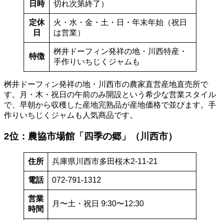
日時
切れ次第終了）
定休
火・水・金・土・日・年末年始（祝日
日
は営業）
桝井ドーフィン発祥の地・川西特産・
特徴
手作りいちじくジャムも
桝井ドーフィン発祥の地・川西市の農家直営産地直売所で
す。月・木・祝日の午前のみ開設という希少な営業スタイル
で、早朝から収穫した産地完熟品が産地価格で並びます。手
作りいちじくジャムも人気商品です。
2位：農協市場館「四季の郷」（川西市）
住所
兵庫県川西市多田桜木2-11-21
電話
072-791-1312
営業
月〜土・祝日 9:30〜12:30
時間