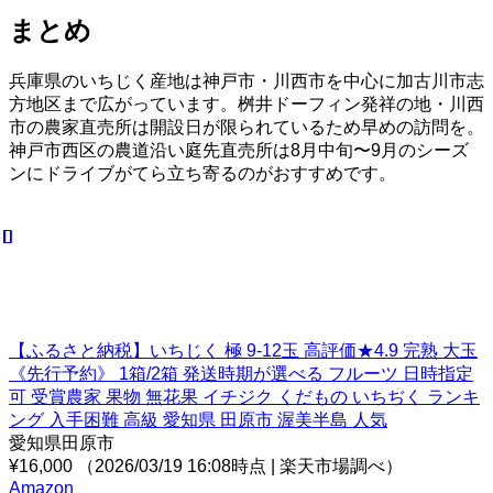
まとめ
兵庫県のいちじく産地は神戸市・川西市を中心に加古川市志
方地区まで広がっています。桝井ドーフィン発祥の地・川西
市の農家直売所は開設日が限られているため早めの訪問を。
神戸市西区の農道沿い庭先直売所は8月中旬〜9月のシーズ
ンにドライブがてら立ち寄るのがおすすめです。
【ふるさと納税】いちじく 極 9-12玉 高評価★4.9 完熟 大玉
《先行予約》 1箱/2箱 発送時期が選べる フルーツ 日時指定
可 受賞農家 果物 無花果 イチジク くだもの いちぢく ランキ
ング 入手困難 高級 愛知県 田原市 渥美半島 人気
愛知県田原市
¥16,000
（2026/03/19 16:08時点 | 楽天市場調べ）
Amazon