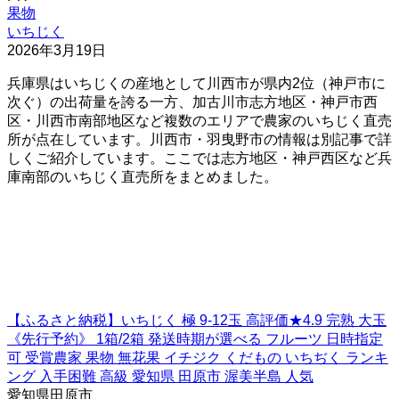
果物
いちじく
2026年3月19日
兵庫県はいちじくの産地として川西市が県内2位（神戸市に
次ぐ）の出荷量を誇る一方、加古川市志方地区・神戸市西
区・川西市南部地区など複数のエリアで農家のいちじく直売
所が点在しています。川西市・羽曳野市の情報は別記事で詳
しくご紹介しています。ここでは志方地区・神戸西区など兵
庫南部のいちじく直売所をまとめました。
【ふるさと納税】いちじく 極 9-12玉 高評価★4.9 完熟 大玉
《先行予約》 1箱/2箱 発送時期が選べる フルーツ 日時指定
可 受賞農家 果物 無花果 イチジク くだもの いちぢく ランキ
ング 入手困難 高級 愛知県 田原市 渥美半島 人気
愛知県田原市