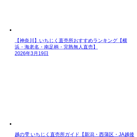
【神奈川】いちじく直売所おすすめランキング【横
浜・海老名・南足柄・完熟無人直売】
2026年3月19日
越の雫 いちじく直売所ガイド【新潟・西蒲区・JA越後