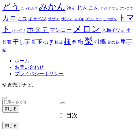
みかん
どう
れんこん
ゆず
ほうれん草
アジ
アワビ
アンコウ
トマ
カニ
キス
キャベツ
サザエ
サンマ
スズキ
ズワイガニ
デコポン
メロン
ト
ホタテ
マンゴー
入梅イワシ
小
ハマグリ
梨
柿
干し芋
牡蠣
里芋
新玉ねぎ
梅
松菜
栗
松茸
菜の花
鮎
ホーム
お問い合わせ
プライバシーポリシー
©
直売所ナビ.
閉じる
目次
閉じる