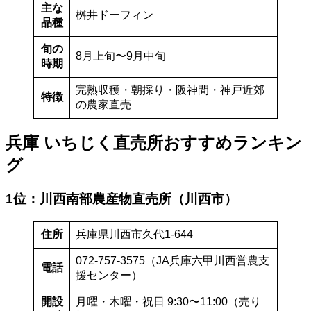
主な
桝井ドーフィン
品種
旬の
8月上旬〜9月中旬
時期
完熟収穫・朝採り・阪神間・神戸近郊
特徴
の農家直売
兵庫 いちじく直売所おすすめランキン
グ
1位：川西南部農産物直売所（川西市）
住所
兵庫県川西市久代1-644
072-757-3575（JA兵庫六甲川西営農支
電話
援センター）
開設
月曜・木曜・祝日 9:30〜11:00（売り