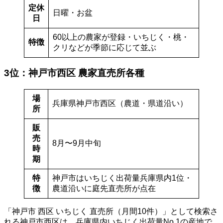
定休
日曜・お盆
日
60以上の農家が登録・いちじく・桃・
特徴
クリなどが季節に応じて並ぶ
3位：神戸市西区 農家直売所各種
場
兵庫県神戸市西区（農道・県道沿い）
所
販
売
8月〜9月中旬
時
期
特
神戸市はいちじく出荷量兵庫県内1位・
徴
農道沿いに庭先直売所が点在
「神戸市 西区 いちじく 直売所（月間10件）」として検索さ
れる神戸市西区は、兵庫県内いちじく出荷量No.1の産地で