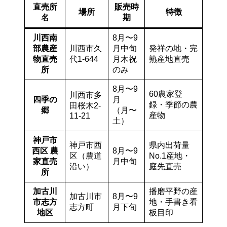
直売所
販売時
場所
特徴
名
期
川西南
8月〜9
部農産
川西市久
月中旬
発祥の地・完
物直売
代1-644
月木祝
熟産地直売
所
のみ
8月〜9
60農家登
川西市多
四季の
月
録・季節の農
田桜木2-
郷
（月〜
産物
11-21
土）
神戸市
神戸市西
県内出荷量
西区 農
8月〜9
区（農道
No.1産地・
家直売
月中旬
沿い）
庭先直売
所
加古川
播磨平野の産
加古川市
8月〜9
市志方
地・手書き看
志方町
月下旬
地区
板目印