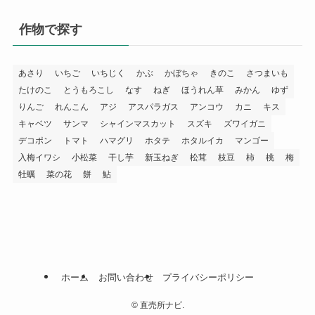
作物で探す
あさり
いちご
いちじく
かぶ
かぼちゃ
きのこ
さつまいも
たけのこ
とうもろこし
なす
ねぎ
ほうれん草
みかん
ゆず
りんご
れんこん
アジ
アスパラガス
アンコウ
カニ
キス
キャベツ
サンマ
シャインマスカット
スズキ
ズワイガニ
デコポン
トマト
ハマグリ
ホタテ
ホタルイカ
マンゴー
入梅イワシ
小松菜
干し芋
新玉ねぎ
松茸
枝豆
柿
桃
梅
牡蠣
菜の花
餅
鮎
ホーム
お問い合わせ
プライバシーポリシー
©
直売所ナビ.