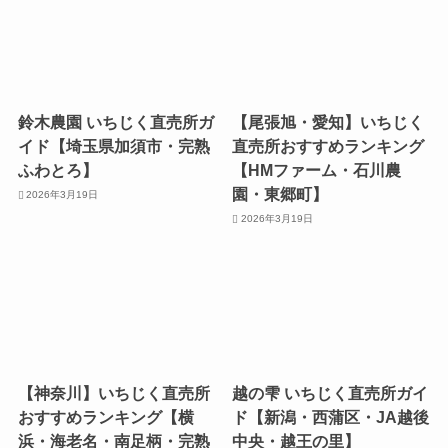
鈴木農園 いちじく直売所ガ
【尾張旭・愛知】いちじく
イド【埼玉県加須市・完熟
直売所おすすめランキング
ふわとろ】
【HMファーム・石川農
園・東郷町】
2026年3月19日
2026年3月19日
【神奈川】いちじく直売所
越の雫 いちじく直売所ガイ
おすすめランキング【横
ド【新潟・西蒲区・JA越後
浜・海老名・南足柄・完熟
中央・越王の里】