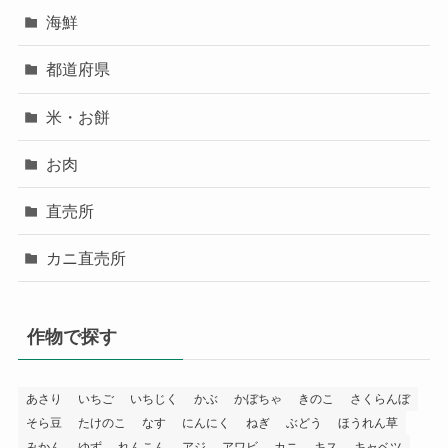
海鮮
都道府県
米・お餅
お肉
直売所
カニ直売所
作物で探す
あさり
いちご
いちじく
かぶ
かぼちゃ
きのこ
さくらんぼ
そら豆
たけのこ
なす
にんにく
ねぎ
ぶどう
ほうれん草
みかん
ゆず
れんこん
アジ
アワビ
カニ
キス
キャベツ