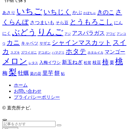
作物で探す
いちご
いちじく
さ
きのこ
かぶ
あさり
かぼちゃ
とうもろこし
くらんぼ
さつまいも
そら豆
にん
りんご
ぶどう
アスパラガス
にく
アジ
アワビ
アンコ
スイ
カニ
シャインマスカット
キャベツ
サザエ
ウ
カ
ホタテ
マンゴー
スズキ
ズワイガニ
デコポン
ハマグリ
ホタルイカ
メロン
桃
柿
新玉ねぎ
入梅イワシ
枝豆
栗
松茸
レタス
梨
餅
牡蠣
里芋
梅
菜の花
鮎
ホーム
お問い合わせ
プライバシーポリシー
©
直売所ナビ.