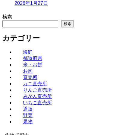
2026年1月27日
検索
検索
カテゴリー
海鮮
都道府県
米・お餅
お肉
直売所
カニ直売所
りんご直売所
みかん直売所
いちご直売所
通販
野菜
果物