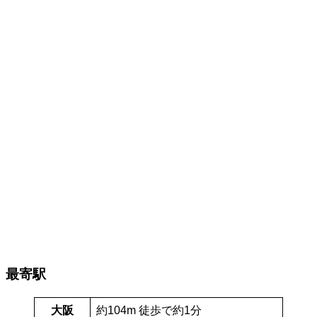
最寄駅
大阪
約104m 徒歩で約1分