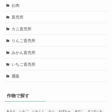
お肉
直売所
カニ直売所
りんご直売所
みかん直売所
いちご直売所
通販
作物で探す
あさり
いちご
いちじく
かぶ
かぼちゃ
きのこ
さつまいも