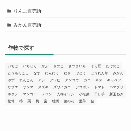
りんご直売所
みかん直売所
作物で探す
いちご
いちじく
かぶ
きのこ
さつまいも
そら豆
たけのこ
とうもろこし
なす
にんにく
ねぎ
ぶどう
ほうれん草
みかん
ゆず
れんこん
アジ
アワビ
アンコウ
カニ
キス
キャベツ
サザエ
サンマ
スズキ
ズワイガニ
デコポン
トマト
ハマグリ
ホタテ
マンゴー
メロン
入梅イワシ
小松菜
干し芋
新玉ねぎ
松茸
柿
栗
梅
梨
牡蠣
菜の花
里芋
鮎