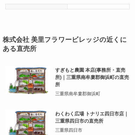
株式会社 美里フラワービレッジの近くに
ある直売所
すぎもと農園 本店(事務所・直売
所)｜三重県南牟婁郡御浜町の直売
所
三重県南牟婁郡御浜町
わくわく広場 トナリエ四日市店｜
三重県四日市の直売所
三重県四日市