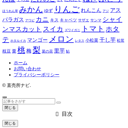
なす
りんご
みかん
アス
れんこん
ゆず
ほうれん草
アジ
カニ
シャイ
パラガス
キス
キャベツ
サザエ
サンマ
アワビ
トマト
スイカ
ホタ
ンマスカット
ズワイガニ
メロン
テ
干し芋
マンゴー
小松菜
松茸
ホタルイカ
レタス
梨
桃
里芋
梅
枝豆
栗
菜の花
鮎
ホーム
お問い合わせ
プライバシーポリシー
©
直売所ナビ.
閉じる
目次
閉じる