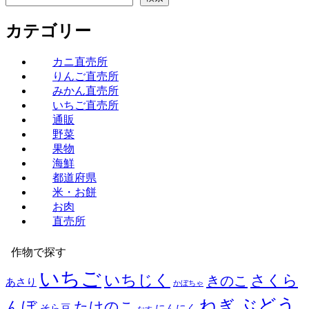
カテゴリー
カニ直売所
りんご直売所
みかん直売所
いちご直売所
通販
野菜
果物
海鮮
都道府県
米・お餅
お肉
直売所
作物で探す
いちご
いちじく
さくら
きのこ
あさり
かぼちゃ
ぶどう
ねぎ
んぼ
たけのこ
そら豆
にんにく