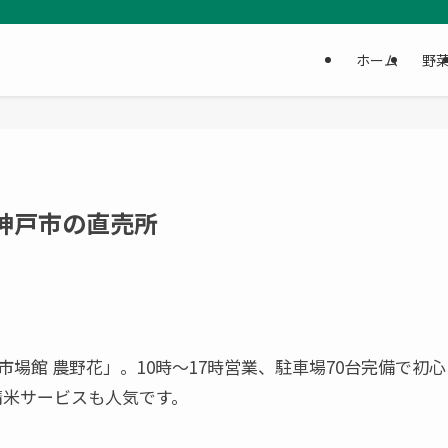
ホーム
野
神戸市の直売所
場館 農野花」。10時～17時営業、駐車場70台完備で初心
精米サービスも人気です。