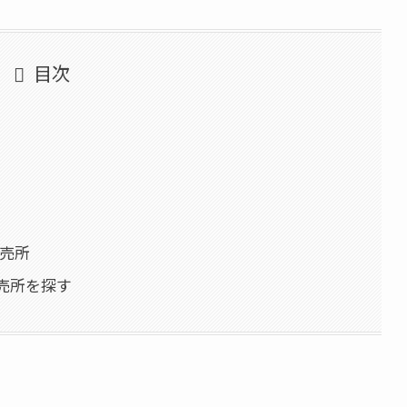
目次
直売所
売所を探す