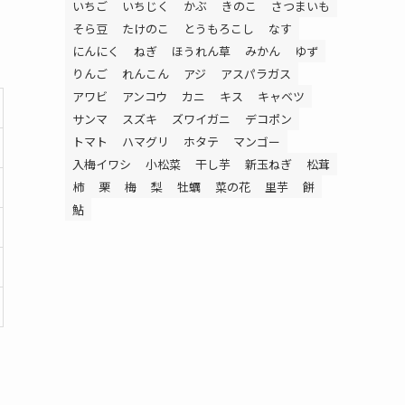
いちご
いちじく
かぶ
きのこ
さつまいも
そら豆
たけのこ
とうもろこし
なす
にんにく
ねぎ
ほうれん草
みかん
ゆず
りんご
れんこん
アジ
アスパラガス
アワビ
アンコウ
カニ
キス
キャベツ
サンマ
スズキ
ズワイガニ
デコポン
トマト
ハマグリ
ホタテ
マンゴー
入梅イワシ
小松菜
干し芋
新玉ねぎ
松茸
柿
栗
梅
梨
牡蠣
菜の花
里芋
餅
鮎