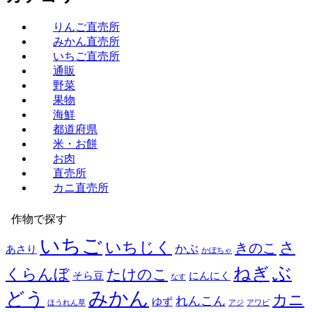
りんご直売所
みかん直売所
いちご直売所
通販
野菜
果物
海鮮
都道府県
米・お餅
お肉
直売所
カニ直売所
作物で探す
いちご
いちじく
さ
きのこ
かぶ
あさり
かぼちゃ
ぶ
ねぎ
くらんぼ
たけのこ
そら豆
にんにく
なす
みかん
どう
カニ
れんこん
ゆず
ほうれん草
アジ
アワビ