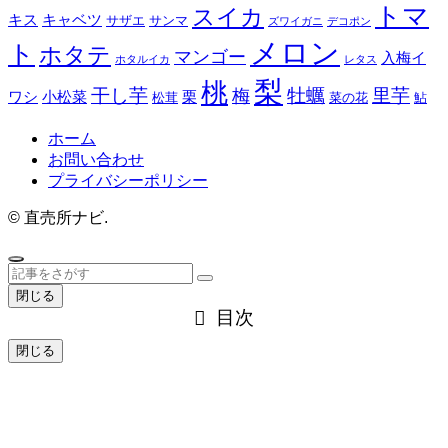
トマ
スイカ
キス
キャベツ
サザエ
サンマ
ズワイガニ
デコポン
メロン
ト
ホタテ
マンゴー
入梅イ
ホタルイカ
レタス
梨
桃
干し芋
牡蠣
里芋
梅
ワシ
小松菜
栗
松茸
菜の花
鮎
ホーム
お問い合わせ
プライバシーポリシー
©
直売所ナビ.
閉じる
目次
閉じる