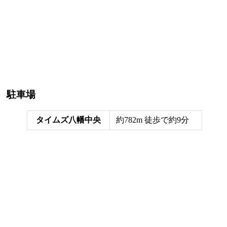
駐車場
タイムズ八幡中央
約782m 徒歩で約9分