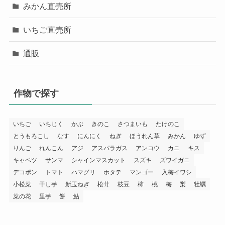
みかん直売所
いちご直売所
通販
作物で探す
いちご
いちじく
かぶ
きのこ
さつまいも
たけのこ
とうもろこし
なす
にんにく
ねぎ
ほうれん草
みかん
ゆず
りんご
れんこん
アジ
アスパラガス
アンコウ
カニ
キス
キャベツ
サンマ
シャインマスカット
スズキ
ズワイガニ
デコポン
トマト
ハマグリ
ホタテ
マンゴー
入梅イワシ
小松菜
干し芋
新玉ねぎ
松茸
枝豆
柿
桃
梅
梨
牡蠣
菜の花
里芋
餅
鮎