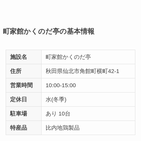
町家館かくのだ亭の基本情報
施設名
町家館かくのだ亭
住所
秋田県仙北市角館町横町42-1
営業時間
10:00-15:00
定休日
水(冬季)
駐車場
あり 10台
特産品
比内地鶏製品