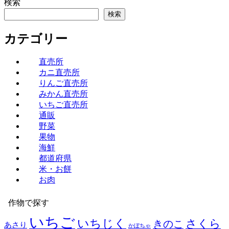
検索
検索
カテゴリー
直売所
カニ直売所
りんご直売所
みかん直売所
いちご直売所
通販
野菜
果物
海鮮
都道府県
米・お餅
お肉
作物で探す
いちご
いちじく
さくら
きのこ
あさり
かぼちゃ