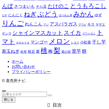
とうもろこし
んぼ
たけのこ
さつまいも
そら豆
みかん
ぶどう
ねぎ
にんにく
ゆず
なす
ほうれん草
りんご
アスパラガス
れんこん
キス
サザエ
アジ
アワビ
ト
スイカ
シャインマスカット
サンマ
ズワイガニ
メロン
マト
干し芋
マンゴー
小松菜
ホタルイカ
レタス
梨
桃
餅
里芋
新玉ねぎ
梅
枝豆
栗
松茸
菜の花
ホーム
お問い合わせ
プライバシーポリシー
©
直売所ナビ.
閉じる
目次