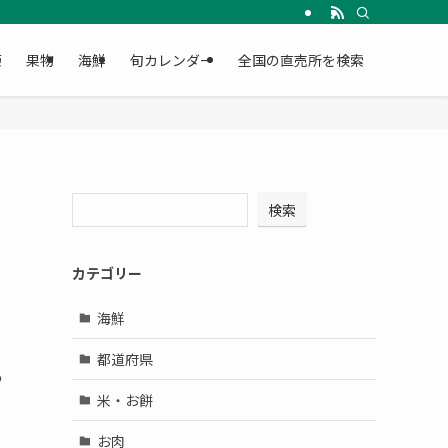
菜
果物
海鮮
旬カレンダー
全国の直売所を検索
検索
カテゴリー
海鮮
都道府県
も
米・お餅
お肉