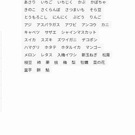
あさり
いちご
いちじく
かぶ
かぼちゃ
きのこ
さくらんぼ
さつまいも
そら豆
とうもろこし
にんにく
ぶどう
りんご
アジ
アスパラガス
アワビ
アンコウ
カニ
キャベツ
サザエ
シャインマスカット
スイカ
スズキ
ズワイガニ
デコポン
ハマグリ
ホタテ
ホタルイカ
マンゴー
メロン
レタス
入梅イワシ
新玉ねぎ
松茸
枝豆
柿
栗
桃
梅
梨
牡蠣
菜の花
里芋
餅
鮎