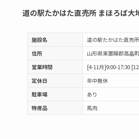
道の駅たかはた直売所 まほろば大
施設名
道の駅たかはた直売所
住所
山形県東置賜郡高畠町安
営業時間
[4-11月]9:00-17:30 [1
定休日
年中無休
駐車場
あり
特産品
馬肉