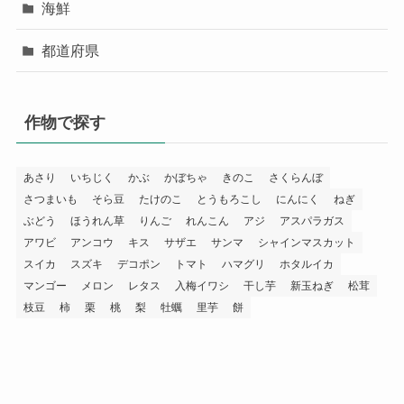
海鮮
都道府県
作物で探す
あさり
いちじく
かぶ
かぼちゃ
きのこ
さくらんぼ
さつまいも
そら豆
たけのこ
とうもろこし
にんにく
ねぎ
ぶどう
ほうれん草
りんご
れんこん
アジ
アスパラガス
アワビ
アンコウ
キス
サザエ
サンマ
シャインマスカット
スイカ
スズキ
デコポン
トマト
ハマグリ
ホタルイカ
マンゴー
メロン
レタス
入梅イワシ
干し芋
新玉ねぎ
松茸
枝豆
柿
栗
桃
梨
牡蠣
里芋
餅