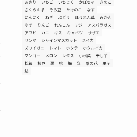
あさり
いちご
いちじく
かぼちゃ
きのこ
さくらんぼ
そら豆
たけのこ
なす
にんにく
ねぎ
ぶどう
ほうれん草
みかん
ゆず
りんご
れんこん
アジ
アスパラガス
アワビ
カニ
キス
キャベツ
サザエ
サンマ
シャインマスカット
スイカ
ズワイガニ
トマト
ホタテ
ホタルイカ
マンゴー
メロン
レタス
小松菜
干し芋
松茸
枝豆
栗
桃
梅
梨
菜の花
里芋
鮎