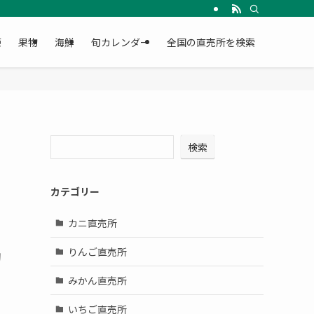
菜
果物
海鮮
旬カレンダー
全国の直売所を検索
検索
カテゴリー
カニ直売所
りんご直売所
初
みかん直売所
いちご直売所