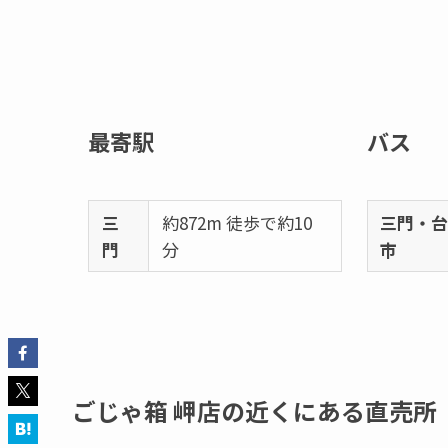
最寄駅
バス
三
約872m 徒歩で約10
三門・
門
分
市
ごじゃ箱 岬店の近くにある直売所