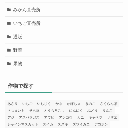
みかん直売所
いちご直売所
通販
野菜
果物
作物で探す
あさり
いちご
いちじく
かぶ
かぼちゃ
きのこ
さくらんぼ
さつまいも
そら豆
とうもろこし
にんにく
ぶどう
りんご
アジ
アスパラガス
アワビ
アンコウ
カニ
キャベツ
サザエ
シャインマスカット
スイカ
スズキ
ズワイガニ
デコポン