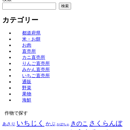
検索
カテゴリー
都道府県
米・お餅
お肉
直売所
カニ直売所
りんご直売所
みかん直売所
いちご直売所
通販
野菜
果物
海鮮
作物で探す
いちじく
さくらんぼ
きのこ
かぶ
あさり
かぼちゃ