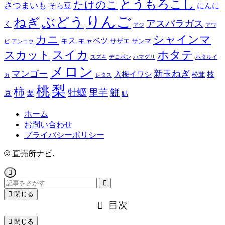
とうもろこし
たけのこ
さつまいも
そら豆
にんに
りんご
ぶどう
ねぎ
アスパラガス
く
アジ
アワ
カニ
シャインマ
キス
キャベツ
サザエ
サンマ
ビ
アンコウ
スイカ
ホタテ
スカット
スズキ
デコポン
ハマグリ
ホタルイ
メロン
マンゴー
新玉ねぎ
入梅イワシ
枝
松茸
カ
レタス
梨
桃
柿
餅
牡蠣
里芋
豆
栗
鮎
ホーム
お問い合わせ
プライバシーポリシー
©
直売所ナビ.
閉じる
目次
閉じる