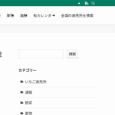
菜
果物
海鮮
旬カレンダー
全国の直売所を検索
能
検索
カテゴリー
いちご直売所
通販
野菜
果物