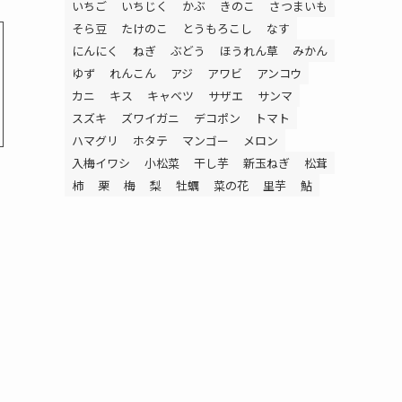
いちご
いちじく
かぶ
きのこ
さつまいも
そら豆
たけのこ
とうもろこし
なす
にんにく
ねぎ
ぶどう
ほうれん草
みかん
ゆず
れんこん
アジ
アワビ
アンコウ
カニ
キス
キャベツ
サザエ
サンマ
スズキ
ズワイガニ
デコポン
トマト
ハマグリ
ホタテ
マンゴー
メロン
入梅イワシ
小松菜
干し芋
新玉ねぎ
松茸
柿
栗
梅
梨
牡蠣
菜の花
里芋
鮎