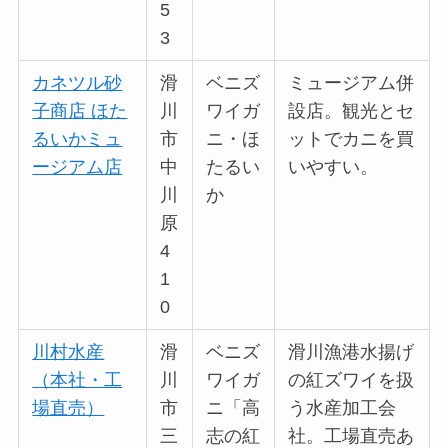
5
3
カネツル砂
滑
ベニズ
ミュージアム併
子商店 ほた
川
ワイガ
設店。観光とセ
るいかミュ
市
ニ・ほ
ットでカニを買
ージアム店
中
たるい
いやすい。
川
か
原
4
1
0
川村水産
滑
ベニズ
滑川漁港水揚げ
（本社・工
川
ワイガ
の紅ズワイを扱
場直売）
市
ニ「高
う水産加工会
三
志の紅
社。工場直売あ