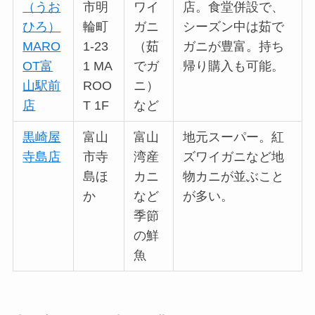
（うお
市明
ワイ
店。食堂併設で、
ひろ）
輪町
ガニ
シーズン中は茹で
MARO
1-23
（茹
ガニが豊富。持ち
OT富
1 MA
でガ
帰り購入も可能。
山駅前
ROO
ニ）
店
T 1F
など
黒崎屋
富山
富山
地元スーパー。紅
寺島店
市寺
湾産
ズワイガニなど地
島ほ
カニ
物カニが並ぶこと
か
など
が多い。
季節
の鮮
魚