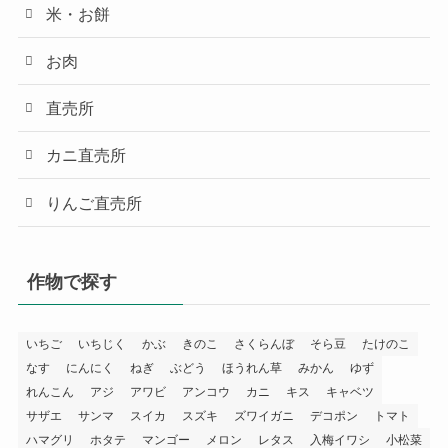
米・お餅
お肉
直売所
カニ直売所
りんご直売所
作物で探す
いちご
いちじく
かぶ
きのこ
さくらんぼ
そら豆
たけのこ
なす
にんにく
ねぎ
ぶどう
ほうれん草
みかん
ゆず
れんこん
アジ
アワビ
アンコウ
カニ
キス
キャベツ
サザエ
サンマ
スイカ
スズキ
ズワイガニ
デコポン
トマト
ハマグリ
ホタテ
マンゴー
メロン
レタス
入梅イワシ
小松菜