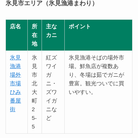
氷見市エリア（氷見漁港まわり）
店名
所
主な
ポイント
在
カニ
地
氷見
氷
紅ズ
氷見漁港そばの場外市
漁港
見
ワイ
場。鮮魚店が複数あ
場外
市
ガ
り、冬場は茹でガニが
市場
北
ニ・
豊富。観光ついでに買
ひみ
大
ズワ
いやすい。
番屋
町
イガ
街
2
ニな
5-
ど
5