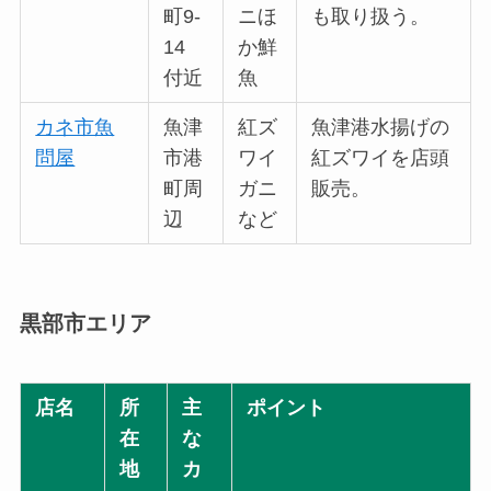
町9-
ニほ
も取り扱う。
14
か鮮
付近
魚
カネ市魚
魚津
紅ズ
魚津港水揚げの
問屋
市港
ワイ
紅ズワイを店頭
町周
ガニ
販売。
辺
など
黒部市エリア
店名
所
主
ポイント
在
な
地
カ