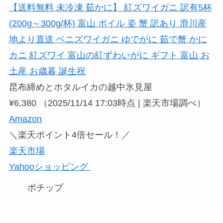
【送料無料 未冷凍 茹かに】 紅ズワイガニ 訳有5杯
(200g～300g/杯) 富山 ボイル 姿 蟹 訳あり 滑川産
地より直送 ベニズワイガニ ゆでがに 茹で蟹 かに
カニ 紅ズワイ 富山の紅ずわいがに ギフト 富山 お
土産 お歳暮 誕生祝
昆布締めとホタルイカの越中氷見屋
¥6,380
（2025/11/14 17:03時点 | 楽天市場調べ）
Amazon
＼楽天ポイント4倍セール！／
楽天市場
Yahooショッピング
ポチップ