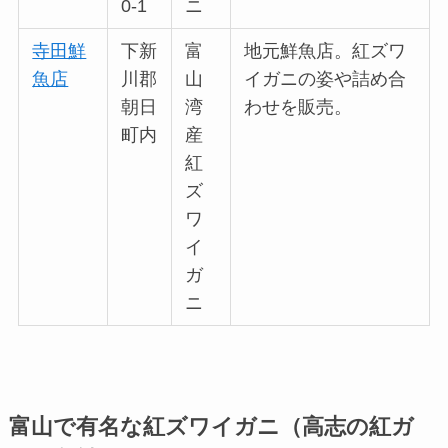
0-1
ニ
寺田鮮
下新
富
地元鮮魚店。紅ズワ
魚店
川郡
山
イガニの姿や詰め合
朝日
湾
わせを販売。
町内
産
紅
ズ
ワ
イ
ガ
ニ
富山で有名な紅ズワイガニ（高志の紅ガ