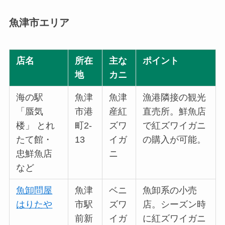
魚津市エリア
店名
所在
主な
ポイント
地
カニ
海の駅
魚津
魚津
漁港隣接の観光
「蜃気
市港
産紅
直売所。鮮魚店
楼」 とれ
町2-
ズワ
で紅ズワイガニ
たて館・
13
イガ
の購入が可能。
忠鮮魚店
ニ
など
魚卸問屋
魚津
ベニ
魚卸系の小売
はりたや
市駅
ズワ
店。シーズン時
前新
イガ
に紅ズワイガニ