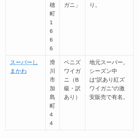
穂
ガニ」
り。
町
1
6
6
6
スーパーし
滑
ベニズ
地元スーパー。
まかわ
川
ワイガ
シーズン中
市
ニ（B
は“訳あり紅ズ
加
級・訳
ワイガニ”の激
島
あり）
安販売で有名。
町
4
4