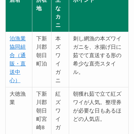
店名
所在
主
ポイント
地
な
カ
ニ
泊漁業
下新
本
刺し網漁の本ズワイ
協同組
川郡
ズ
ガニを、水揚げ日に
合（通
朝日
ワ
茹でて直送する形の
販・直
町泊
イ
希少な直売スタイ
送中
ガ
ル。
心）
ニ
大徳漁
下新
紅
朝獲れ茹で立て紅ズ
業
川郡
ズ
ワイが人気。整理券
朝日
ワ
が必要な日もあるほ
町宮
イ
どの人気店。
崎8
ガ