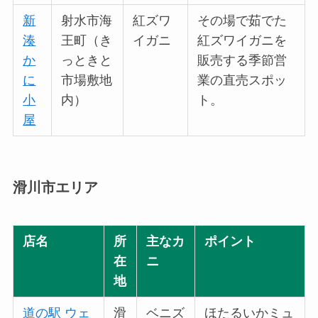
新
射水市海
紅ズワ
その場で茹でた
湊
王町（き
イガニ
紅ズワイガニを
か
っときと
販売する季節営
に
市場敷地
業の直売スポッ
小
内）
ト。
屋
滑川市エリア
店名
所
主なカ
ポイント
在
ニ
地
道の駅 ウェ
滑
ベニズ
ほたるいかミュ