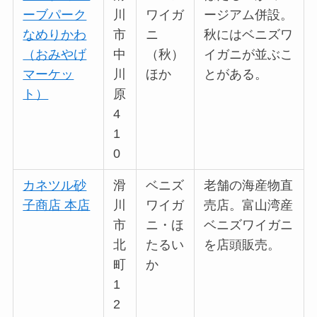
ーブパーク
川
ワイガ
ージアム併設。
なめりかわ
市
ニ
秋にはベニズワ
（おみやげ
中
（秋）
イガニが並ぶこ
マーケッ
川
ほか
とがある。
ト）
原
4
1
0
カネツル砂
滑
ベニズ
老舗の海産物直
子商店 本店
川
ワイガ
売店。富山湾産
市
ニ・ほ
ベニズワイガニ
北
たるい
を店頭販売。
町
か
1
2