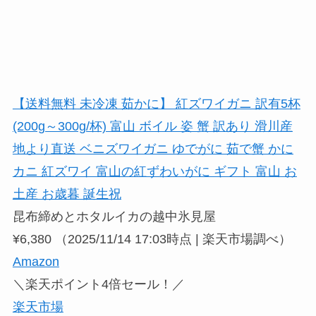
【送料無料 未冷凍 茹かに】 紅ズワイガニ 訳有5杯
(200g～300g/杯) 富山 ボイル 姿 蟹 訳あり 滑川産
地より直送 ベニズワイガニ ゆでがに 茹で蟹 かに
カニ 紅ズワイ 富山の紅ずわいがに ギフト 富山 お
土産 お歳暮 誕生祝
昆布締めとホタルイカの越中氷見屋
¥6,380
（2025/11/14 17:03時点 | 楽天市場調べ）
Amazon
＼楽天ポイント4倍セール！／
楽天市場