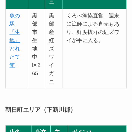
ニ
魚の
黒
黒
くろべ漁協直営。週末
駅
部
部
に漁師による直売もあ
「生
市
産
り、鮮度抜群の紅ズワ
地」
生
紅
イが手に入る。
とれ
地
ズ
たて
中
ワ
館
区2
イ
65
ガ
ニ
朝日町エリア（下新川郡）