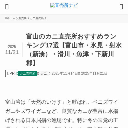
ホーム
直売所
カニ直売所
富山のカニ直売所おすすめラン
キング17選【富山市・氷見・射水
2025
11/21
（新湊）・滑川・魚津・下新川
郡】
PR
2025年11月14日
2025年11月21日
カニ直売所
カニ
富山湾は「天然のいけす」と呼ばれ、ベニズワイ
ガニやズワイガニなど、良質なカニが豊富に水揚
げされる日本屈指の漁場です。特に冬の味覚の王