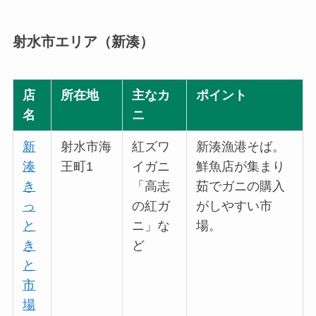
射水市エリア（新湊）
店
所在地
主なカ
ポイント
名
ニ
新
射水市海
紅ズワ
新湊漁港そば。
湊
王町1
イガニ
鮮魚店が集まり
き
「高志
茹でガニの購入
っ
の紅ガ
がしやすい市
と
ニ」な
場。
き
ど
と
市
場