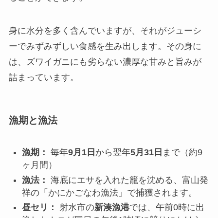
身に水分を多く含んでいますが、それがジューシ
ーでみずみずしい食感を生み出します。その身に
は、ズワイガニにも劣らない濃厚な甘みと旨みが
詰まっています。
漁期と漁法
漁期：
毎年
9月1日
から翌年
5月31日
まで（約9
ヶ月間）
漁法：
海底にエサを入れた籠を沈める、富山発
祥の「かにかごなわ漁法」で捕獲されます。
昼セリ：
射水市の
新湊漁港
では、午前0時に出