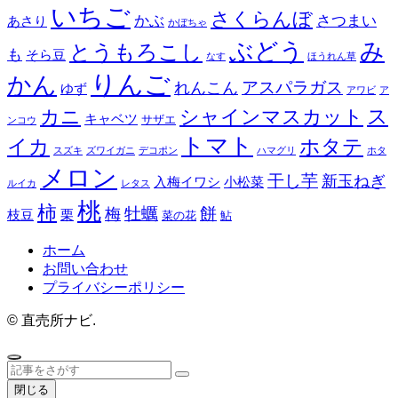
いちご
さくらんぼ
かぶ
さつまい
あさり
かぼちゃ
み
ぶどう
とうもろこし
も
そら豆
なす
ほうれん草
りんご
かん
アスパラガス
れんこん
ゆず
アワビ
ア
ス
カニ
シャインマスカット
キャベツ
サザエ
ンコウ
トマト
イカ
ホタテ
スズキ
ズワイガニ
デコポン
ハマグリ
ホタ
メロン
干し芋
新玉ねぎ
入梅イワシ
小松菜
ルイカ
レタス
桃
柿
餅
牡蠣
梅
枝豆
栗
菜の花
鮎
ホーム
お問い合わせ
プライバシーポリシー
©
直売所ナビ.
閉じる