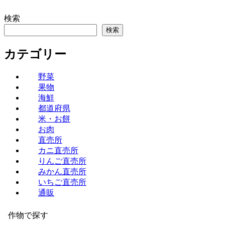
検索
検索
カテゴリー
野菜
果物
海鮮
都道府県
米・お餅
お肉
直売所
カニ直売所
りんご直売所
みかん直売所
いちご直売所
通販
作物で探す