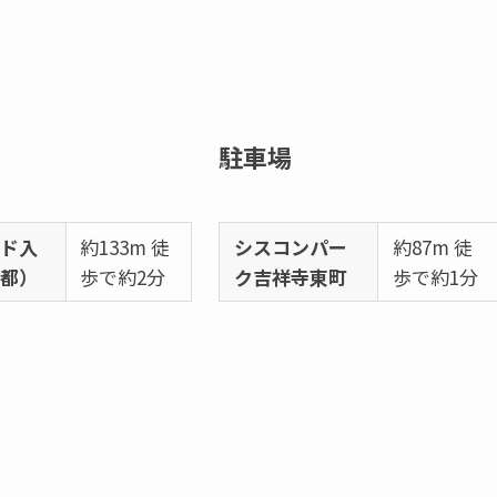
駐車場
ード入
約133m 徒
シスコンパー
約87m 徒
京都）
歩で約2分
ク吉祥寺東町
歩で約1分