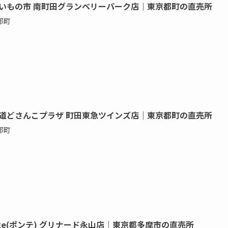
いもの市 南町田グランベリーパーク店｜東京都町の直売所
都町
道どさんこプラザ 町田東急ツインズ店｜東京都町の直売所
都町
nte(ポンテ) グリナード永山店｜東京都多摩市の直売所