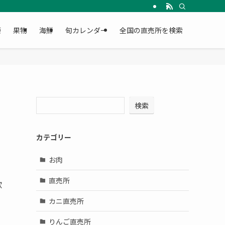
菜
果物
海鮮
旬カレンダー
全国の直売所を検索
検索
カテゴリー
お肉
直売所
歓
カニ直売所
りんご直売所