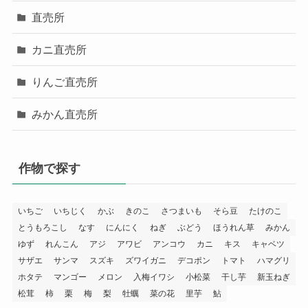
直売所
カニ直売所
りんご直売所
みかん直売所
作物で探す
いちご
いちじく
かぶ
きのこ
さつまいも
そら豆
たけのこ
とうもろこし
なす
にんにく
ねぎ
ぶどう
ほうれん草
みかん
ゆず
れんこん
アジ
アワビ
アンコウ
カニ
キス
キャベツ
サザエ
サンマ
スズキ
ズワイガニ
デコポン
トマト
ハマグリ
ホタテ
マンゴー
メロン
入梅イワシ
小松菜
干し芋
新玉ねぎ
松茸
柿
栗
梅
梨
牡蠣
菜の花
里芋
鮎