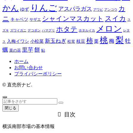
りんご
かん
カ
アスパラガス
ゆず
アワビ
アンコウ
スイカ
ニ
シャインマスカット
キャベツ
サザエ
ス
メロン
ホタテ
ズキ
ズワイガニ
デコポン
ハマグリ
ホタルイカ
レタ
梨
桃
柿
牡
新玉ねぎ
梅
入梅イワシ
小松菜
枝豆
栗
松茸
ス
餅
蠣
里芋
菜の花
鮎
ホーム
お問い合わせ
プライバシーポリシー
©
直売所ナビ.
閉じる
目次
横浜南部市場の基本情報