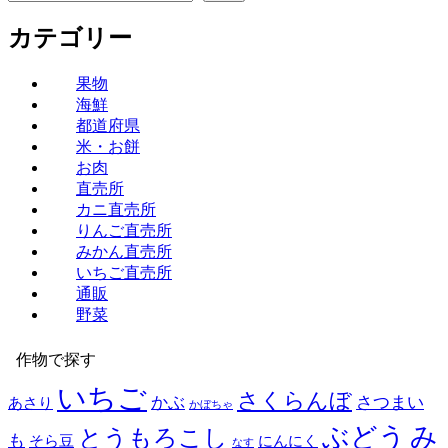
カテゴリー
果物
海鮮
都道府県
米・お餅
お肉
直売所
カニ直売所
りんご直売所
みかん直売所
いちご直売所
通販
野菜
作物で探す
いちご
さくらんぼ
かぶ
さつまい
あさり
かぼちゃ
み
ぶどう
とうもろこし
も
そら豆
にんにく
なす