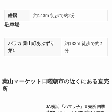
鐙摺
約143m 徒歩で約2分
駐車場
パラカ 葉山町あぶずり
約132m 徒歩で約2
第1
分
葉山マーケット日曜朝市の近くにある直売
所
JA横浜 「ハマッ子」直売所 四季