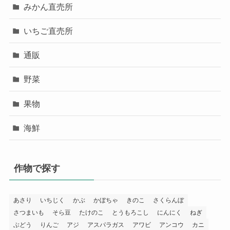
みかん直売所
いちご直売所
通販
野菜
果物
海鮮
作物で探す
あさり
いちじく
かぶ
かぼちゃ
きのこ
さくらんぼ
さつまいも
そら豆
たけのこ
とうもろこし
にんにく
ねぎ
ぶどう
りんご
アジ
アスパラガス
アワビ
アンコウ
カニ