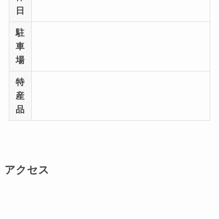
日
駐
車
場
特
産
品
アクセス