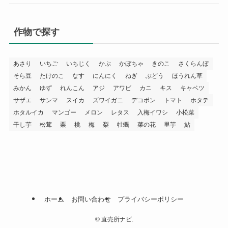
作物で探す
あさり
いちご
いちじく
かぶ
かぼちゃ
きのこ
さくらんぼ
そら豆
たけのこ
なす
にんにく
ねぎ
ぶどう
ほうれん草
みかん
ゆず
れんこん
アジ
アワビ
カニ
キス
キャベツ
サザエ
サンマ
スイカ
ズワイガニ
デコポン
トマト
ホタテ
ホタルイカ
マンゴー
メロン
レタス
入梅イワシ
小松菜
干し芋
松茸
栗
桃
梅
梨
牡蠣
菜の花
里芋
鮎
ホーム
お問い合わせ
プライバシーポリシー
©
直売所ナビ.