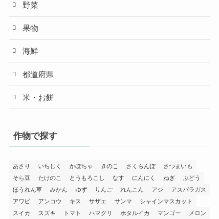
野菜
果物
海鮮
都道府県
米・お餅
作物で探す
あさり
いちじく
かぼちゃ
きのこ
さくらんぼ
さつまいも
そら豆
たけのこ
とうもろこし
なす
にんにく
ねぎ
ぶどう
ほうれん草
みかん
ゆず
りんご
れんこん
アジ
アスパラガス
アワビ
アンコウ
キス
サザエ
サンマ
シャインマスカット
スイカ
スズキ
トマト
ハマグリ
ホタルイカ
マンゴー
メロン