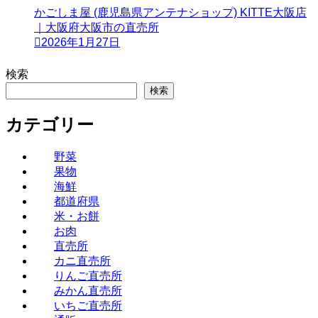
かごしま屋 (鹿児島県アンテナショップ) KITTE大阪店
｜大阪府大阪市の直売所
2026年1月27日
検索
検索
カテゴリー
野菜
果物
海鮮
都道府県
米・お餅
お肉
直売所
カニ直売所
りんご直売所
みかん直売所
いちご直売所