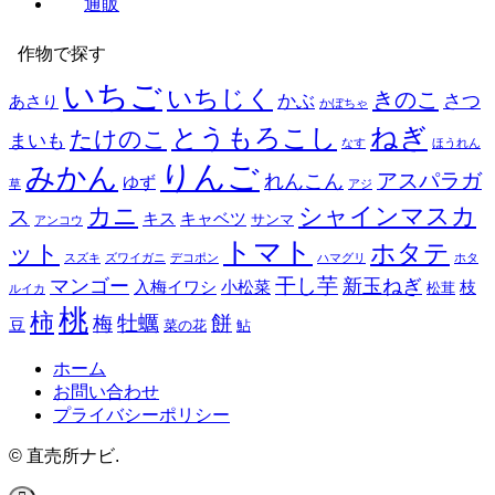
通販
作物で探す
いちご
いちじく
きのこ
かぶ
さつ
あさり
かぼちゃ
とうもろこし
ねぎ
たけのこ
まいも
なす
ほうれん
りんご
みかん
アスパラガ
れんこん
ゆず
草
アジ
カニ
シャインマスカ
ス
キス
キャベツ
サンマ
アンコウ
トマト
ホタテ
ット
スズキ
ズワイガニ
デコポン
ハマグリ
ホタ
干し芋
マンゴー
新玉ねぎ
入梅イワシ
小松菜
枝
松茸
ルイカ
桃
柿
餅
牡蠣
梅
豆
菜の花
鮎
ホーム
お問い合わせ
プライバシーポリシー
©
直売所ナビ.