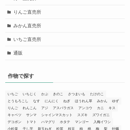
りんご直売所
みかん直売所
いちご直売所
通販
作物で探す
いちご
いちじく
かぶ
きのこ
さつまいも
たけのこ
とうもろこし
なす
にんにく
ねぎ
ほうれん草
みかん
ゆず
りんご
れんこん
アジ
アスパラガス
アンコウ
カニ
キス
キャベツ
サンマ
シャインマスカット
スズキ
ズワイガニ
デコポン
トマト
ハマグリ
ホタテ
マンゴー
入梅イワシ
小松菜
干し芋
新玉ねぎ
松茸
枝豆
柿
桃
梅
梨
牡蠣