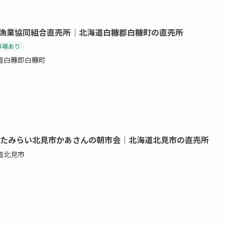
漁業協同組合直売所｜北海道白糠郡白糠町の直売所
車場あり
道白糠郡白糠町
きたみらい北見市かあさんの朝市会｜北海道北見市の直売所
道北見市