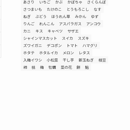
あさり
いちご
かぶ
かぼちゃ
さくらんぼ
さつまいも
たけのこ
とうもろこし
なす
ねぎ
ぶどう
ほうれん草
みかん
ゆず
りんご
れんこん
アスパラガス
アンコウ
カニ
キス
キャベツ
サザエ
シャインマスカット
スイカ
スズキ
ズワイガニ
デコポン
トマト
ハマグリ
ホタテ
ホタルイカ
メロン
レタス
入梅イワシ
小松菜
干し芋
新玉ねぎ
枝豆
柿
桃
梅
牡蠣
菜の花
餅
鮎