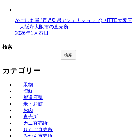
かごしま屋 (鹿児島県アンテナショップ) KITTE大阪店
｜大阪府大阪市の直売所
2026年1月27日
検索
検索
カテゴリー
果物
海鮮
都道府県
米・お餅
お肉
直売所
カニ直売所
りんご直売所
みかん直売所