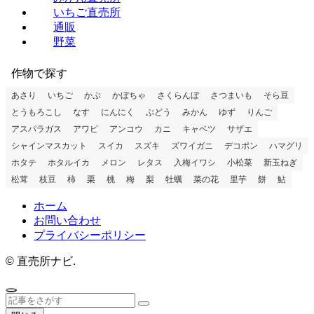
いちご直売所
通販
野菜
作物で探す
あさり
いちご
かぶ
かぼちゃ
さくらんぼ
さつまいも
そら豆
とうもろこし
なす
にんにく
ぶどう
みかん
ゆず
りんご
アスパラガス
アワビ
アンコウ
カニ
キャベツ
サザエ
シャインマスカット
スイカ
スズキ
ズワイガニ
デコポン
ハマグリ
ホタテ
ホタルイカ
メロン
レタス
入梅イワシ
小松菜
新玉ねぎ
松茸
枝豆
柿
栗
桃
梅
梨
牡蠣
菜の花
里芋
餅
鮎
ホーム
お問い合わせ
プライバシーポリシー
©
直売所ナビ.