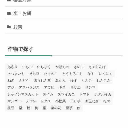
米・お餅
お肉
作物で探す
あさり
いちご
いちじく
かぼちゃ
きのこ
さくらんぼ
さつまいも
そら豆
たけのこ
とうもろこし
なす
にんにく
ねぎ
ぶどう
ほうれん草
みかん
ゆず
りんご
れんこん
アジ
アスパラガス
アワビ
キス
サザエ
サンマ
シャインマスカット
スイカ
ズワイガニ
トマト
ホタルイカ
マンゴー
メロン
レタス
小松菜
干し芋
新玉ねぎ
松茸
枝豆
栗
桃
梅
梨
菜の花
里芋
餅