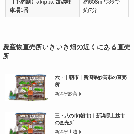
【予約制】akippa 西潟駐
約608m 徒歩で
車場1番
約7分
農産物直売所いきいき畑の近くにある直売
所
六・十朝市｜新潟県妙高市の直売
所
新潟県妙高市
三・八の市(朝市)｜新潟県上越市
の直売所
新潟県上越市