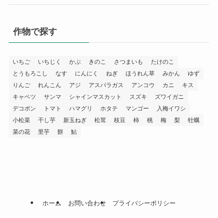
作物で探す
いちご
いちじく
かぶ
きのこ
さつまいも
たけのこ
とうもろこし
なす
にんにく
ねぎ
ほうれん草
みかん
ゆず
りんご
れんこん
アジ
アスパラガス
アンコウ
カニ
キス
キャベツ
サンマ
シャインマスカット
スズキ
ズワイガニ
デコポン
トマト
ハマグリ
ホタテ
マンゴー
入梅イワシ
小松菜
干し芋
新玉ねぎ
松茸
枝豆
柿
桃
梅
梨
牡蠣
菜の花
里芋
餅
鮎
ホーム
お問い合わせ
プライバシーポリシー