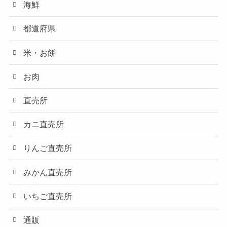
海鮮
都道府県
米・お餅
お肉
直売所
カニ直売所
りんご直売所
みかん直売所
いちご直売所
通販