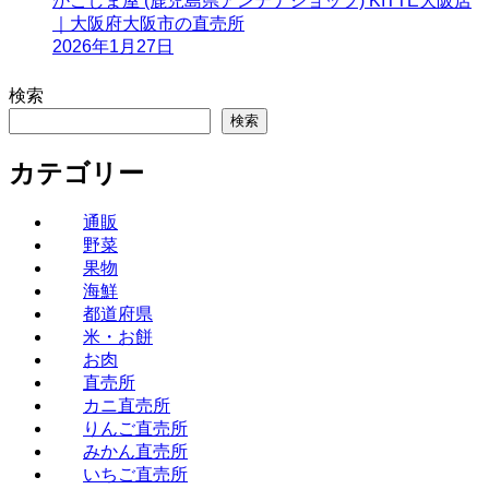
かごしま屋 (鹿児島県アンテナショップ) KITTE大阪店
｜大阪府大阪市の直売所
2026年1月27日
検索
検索
カテゴリー
通販
野菜
果物
海鮮
都道府県
米・お餅
お肉
直売所
カニ直売所
りんご直売所
みかん直売所
いちご直売所