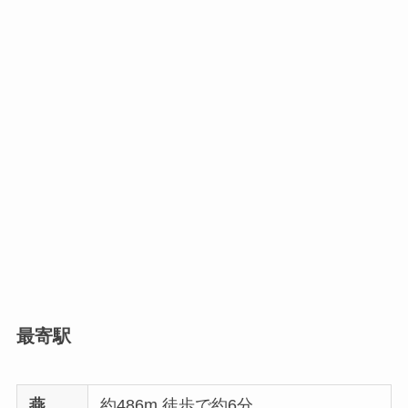
最寄駅
燕
約486m 徒歩で約6分